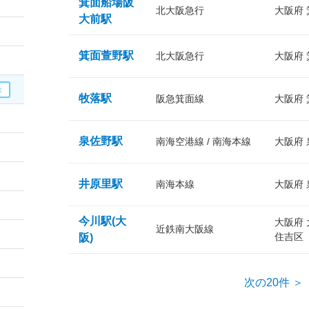
箕面船場阪
北大阪急行
大阪府
大前駅
箕面萱野駅
北大阪急行
大阪府
牧落駅
阪急箕面線
大阪府
泉佐野駅
南海空港線 / 南海本線
大阪府
井原里駅
南海本線
大阪府
今川駅(大
大阪府
近鉄南大阪線
住吉区
阪)
次の20件 ＞