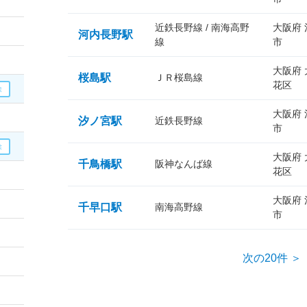
近鉄長野線 / 南海高野
大阪府
河内長野駅
線
市
大阪府
桜島駅
ＪＲ桜島線
花区
大阪府
汐ノ宮駅
近鉄長野線
市
大阪府
千鳥橋駅
阪神なんば線
花区
大阪府
千早口駅
南海高野線
市
次の20件 ＞