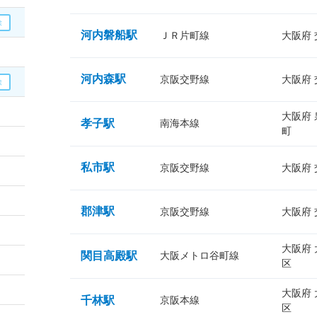
河内磐船駅
ＪＲ片町線
大阪府
河内森駅
京阪交野線
大阪府
大阪府
孝子駅
南海本線
町
私市駅
京阪交野線
大阪府
郡津駅
京阪交野線
大阪府
大阪府
関目高殿駅
大阪メトロ谷町線
区
大阪府
千林駅
京阪本線
区