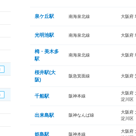
泉ケ丘駅
南海泉北線
大阪府
光明池駅
南海泉北線
大阪府
栂・美木多
南海泉北線
大阪府
駅
桜井駅(大
阪急箕面線
大阪府
阪)
大阪府
千船駅
阪神本線
淀川区
大阪府
出来島駅
阪神なんば線
淀川区
大阪府
姫島駅
阪神本線