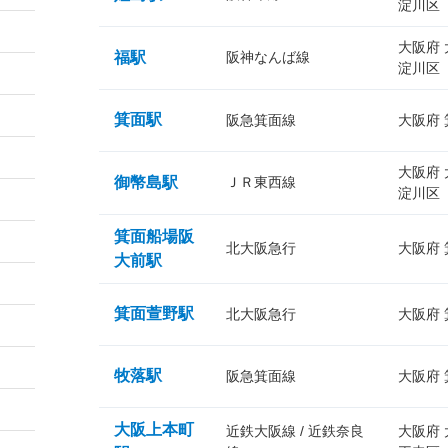
淀川区
大阪府
福駅
阪神なんば線
淀川区
箕面駅
阪急箕面線
大阪府
大阪府
御幣島駅
ＪＲ東西線
淀川区
箕面船場阪
北大阪急行
大阪府
大前駅
箕面萱野駅
北大阪急行
大阪府
牧落駅
阪急箕面線
大阪府
大阪上本町
近鉄大阪線 / 近鉄奈良
大阪府