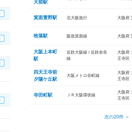
大前駅
箕面萱野駅
北大阪急行
大阪府
牧落駅
阪急箕面線
大阪府
大阪上本町
近鉄大阪線 / 近鉄奈良
大阪府
線
王寺区
駅
四天王寺前
大阪府
大阪メトロ谷町線
王寺区
夕陽ケ丘駅
大阪府
寺田町駅
ＪＲ大阪環状線
王寺区
次の20件 ＞