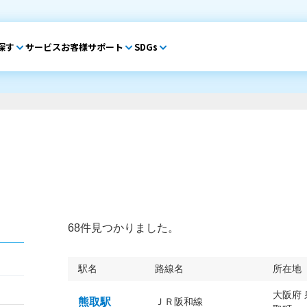
探す
サービス
お客様サポート
SDGs
68件見つかりました。
駅名
路線名
所在地
大阪府
熊取駅
ＪＲ阪和線