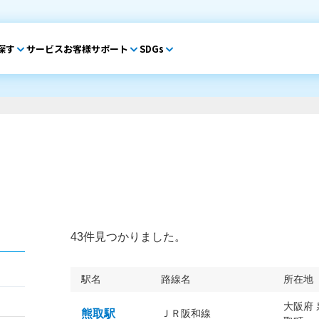
探す
サービス
お客様サポート
SDGs
43件見つかりました。
駅名
路線名
所在地
大阪府
熊取駅
ＪＲ阪和線