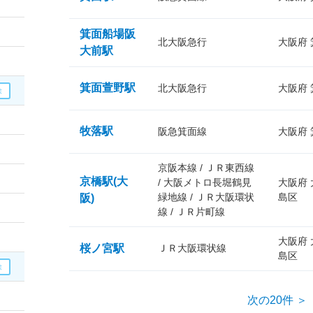
箕面船場阪
北大阪急行
大阪府
大前駅
箕面萱野駅
北大阪急行
大阪府
牧落駅
阪急箕面線
大阪府
京阪本線 / ＪＲ東西線
京橋駅(大
/ 大阪メトロ長堀鶴見
大阪府
緑地線 / ＪＲ大阪環状
島区
阪)
線 / ＪＲ片町線
大阪府
桜ノ宮駅
ＪＲ大阪環状線
島区
次の20件 ＞