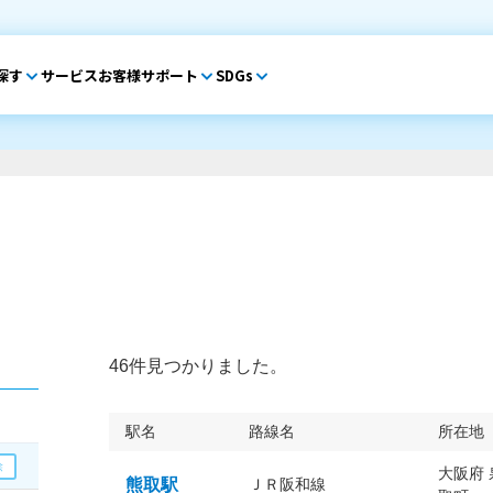
探す
サービス
お客様サポート
SDGs
46件見つかりました。
駅名
路線名
所在地
大阪府
熊取駅
ＪＲ阪和線