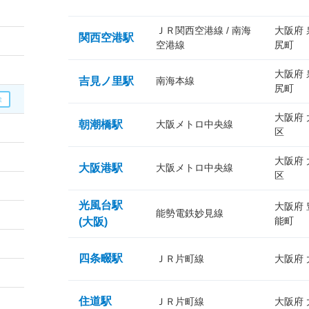
ＪＲ関西空港線 / 南海
大阪府
関西空港駅
空港線
尻町
大阪府
吉見ノ里駅
南海本線
尻町
大阪府
朝潮橋駅
大阪メトロ中央線
区
大阪府
大阪港駅
大阪メトロ中央線
区
光風台駅
大阪府
能勢電鉄妙見線
能町
(大阪)
四条畷駅
ＪＲ片町線
大阪府
住道駅
ＪＲ片町線
大阪府