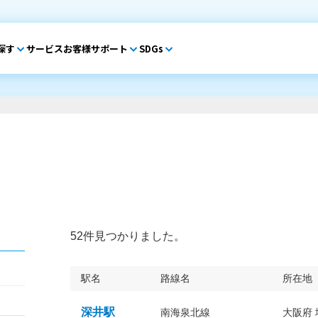
探す
サービス
お客様サポート
SDGs
52件見つかりました。
駅名
路線名
所在地
深井駅
南海泉北線
大阪府