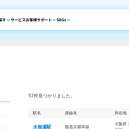
探す
サービス
お客様サポート
SDGs
57件見つかりました。
駅名
路線名
所在地
大阪府
水無瀬駅
阪急京都本線