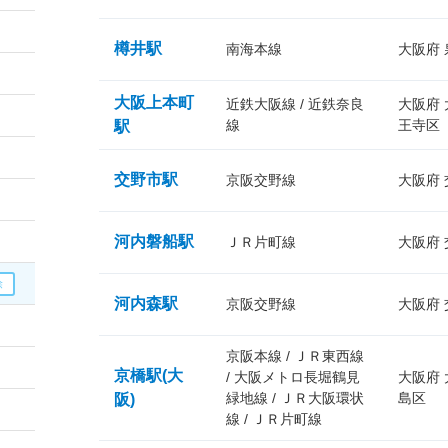
樽井駅
南海本線
大阪府
大阪上本町
近鉄大阪線 / 近鉄奈良
大阪府
線
王寺区
駅
交野市駅
京阪交野線
大阪府
河内磐船駅
ＪＲ片町線
大阪府
河内森駅
京阪交野線
大阪府
京阪本線 / ＪＲ東西線
京橋駅(大
/ 大阪メトロ長堀鶴見
大阪府
緑地線 / ＪＲ大阪環状
島区
阪)
線 / ＪＲ片町線