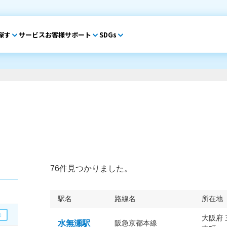
探す
サービス
お客様サポート
SDGs
76件見つかりました。
駅名
路線名
所在地
大阪府
水無瀬駅
阪急京都本線