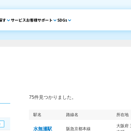
探す
サービス
お客様サポート
SDGs
75件見つかりました。
駅名
路線名
所在地
大阪府
水無瀬駅
阪急京都本線