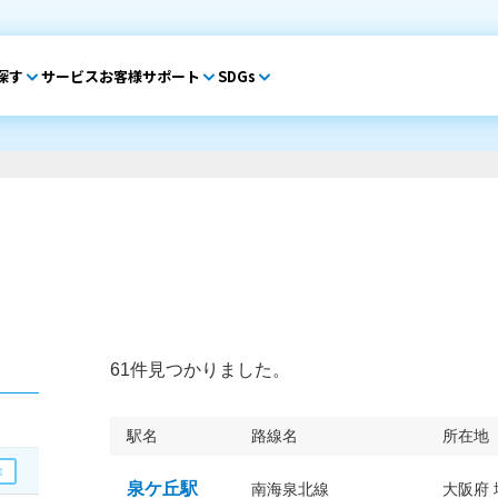
探す
サービス
お客様サポート
SDGs
61件見つかりました。
駅名
路線名
所在地
泉ケ丘駅
南海泉北線
大阪府