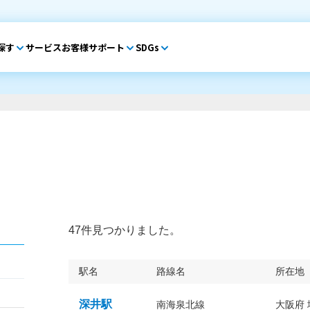
探す
サービス
お客様サポート
SDGs
47件見つかりました。
駅名
路線名
所在地
深井駅
南海泉北線
大阪府