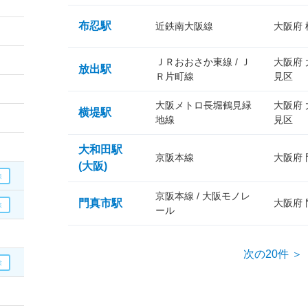
布忍駅
近鉄南大阪線
大阪府
ＪＲおおさか東線 / Ｊ
大阪府
放出駅
Ｒ片町線
見区
大阪メトロ長堀鶴見緑
大阪府
横堤駅
地線
見区
大和田駅
京阪本線
大阪府
(大阪)
京阪本線 / 大阪モノレ
門真市駅
大阪府
ール
次の20件 ＞