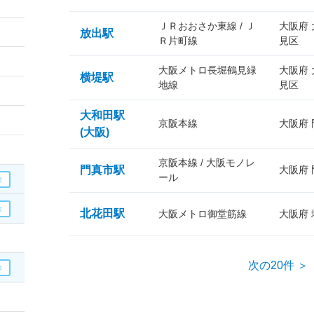
ＪＲおおさか東線 / Ｊ
大阪府
放出駅
Ｒ片町線
見区
大阪メトロ長堀鶴見緑
大阪府
横堤駅
地線
見区
大和田駅
京阪本線
大阪府
(大阪)
京阪本線 / 大阪モノレ
門真市駅
大阪府
ール
北花田駅
大阪メトロ御堂筋線
大阪府
次の20件 ＞