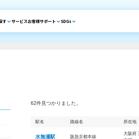
探す
サービス
お客様サポート
SDGs
62件見つかりました。
駅名
路線名
所在地
大阪府
水無瀬駅
阪急京都本線