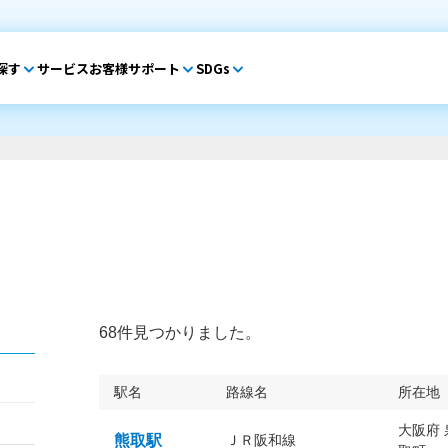
探す
サービス
お客様サポート
SDGs
68件見つかりました。
駅名
路線名
所在地
大阪府
熊取駅
ＪＲ阪和線