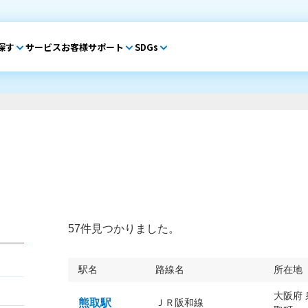
探す
サービス
お客様サポート
SDGs
57件見つかりました。
駅名
路線名
所在地
大阪府
熊取駅
ＪＲ阪和線