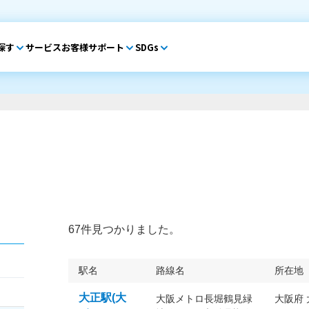
探す
サービス
お客様サポート
SDGs
67件見つかりました。
駅名
路線名
所在地
大正駅(大
大阪メトロ長堀鶴見緑
大阪府