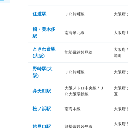
住道駅
ＪＲ片町線
大阪府
栂・美木多
南海泉北線
大阪府
駅
ときわ台駅
大阪府
能勢電鉄妙見線
能町
(大阪)
野崎駅(大
ＪＲ片町線
大阪府
阪)
大阪メトロ中央線 / Ｊ
大阪府
弁天町駅
Ｒ大阪環状線
区
松ノ浜駅
南海本線
大阪府
大阪府
妙見口駅
能勢電鉄妙見線