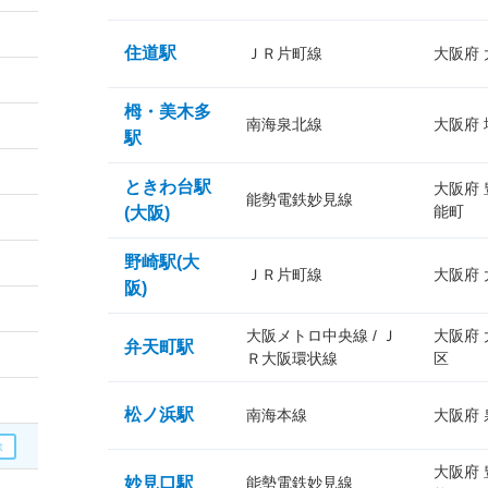
住道駅
ＪＲ片町線
大阪府
栂・美木多
南海泉北線
大阪府
駅
ときわ台駅
大阪府
能勢電鉄妙見線
能町
(大阪)
野崎駅(大
ＪＲ片町線
大阪府
阪)
大阪メトロ中央線 / Ｊ
大阪府
弁天町駅
Ｒ大阪環状線
区
松ノ浜駅
南海本線
大阪府
大阪府
妙見口駅
能勢電鉄妙見線