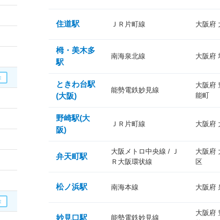
住道駅
ＪＲ片町線
大阪府
栂・美木多
南海泉北線
大阪府
駅
ときわ台駅
大阪府
能勢電鉄妙見線
能町
(大阪)
野崎駅(大
ＪＲ片町線
大阪府
阪)
大阪メトロ中央線 / Ｊ
大阪府
弁天町駅
Ｒ大阪環状線
区
松ノ浜駅
南海本線
大阪府
大阪府
妙見口駅
能勢電鉄妙見線