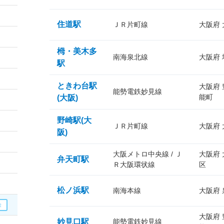
住道駅
ＪＲ片町線
大阪府
栂・美木多
南海泉北線
大阪府
駅
ときわ台駅
大阪府
能勢電鉄妙見線
能町
(大阪)
野崎駅(大
ＪＲ片町線
大阪府
阪)
大阪メトロ中央線 / Ｊ
大阪府
弁天町駅
Ｒ大阪環状線
区
松ノ浜駅
南海本線
大阪府
大阪府
妙見口駅
能勢電鉄妙見線