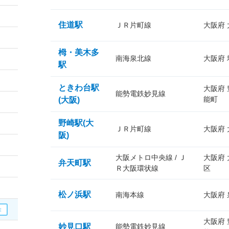
住道駅
ＪＲ片町線
大阪府
栂・美木多
南海泉北線
大阪府
駅
ときわ台駅
大阪府
能勢電鉄妙見線
能町
(大阪)
野崎駅(大
ＪＲ片町線
大阪府
阪)
大阪メトロ中央線 / Ｊ
大阪府
弁天町駅
Ｒ大阪環状線
区
松ノ浜駅
南海本線
大阪府
大阪府
妙見口駅
能勢電鉄妙見線