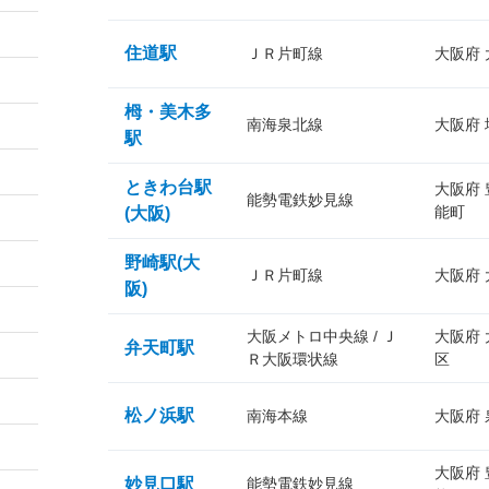
住道駅
ＪＲ片町線
大阪府
栂・美木多
南海泉北線
大阪府
駅
ときわ台駅
大阪府
能勢電鉄妙見線
能町
(大阪)
野崎駅(大
ＪＲ片町線
大阪府
阪)
大阪メトロ中央線 / Ｊ
大阪府
弁天町駅
Ｒ大阪環状線
区
松ノ浜駅
南海本線
大阪府
大阪府
妙見口駅
能勢電鉄妙見線