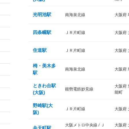
光明池駅
南海泉北線
大阪府
四条畷駅
ＪＲ片町線
大阪府
住道駅
ＪＲ片町線
大阪府
栂・美木多
南海泉北線
大阪府
駅
ときわ台駅
大阪府
能勢電鉄妙見線
能町
(大阪)
野崎駅(大
ＪＲ片町線
大阪府
阪)
大阪メトロ中央線 / Ｊ
大阪府
弁天町駅