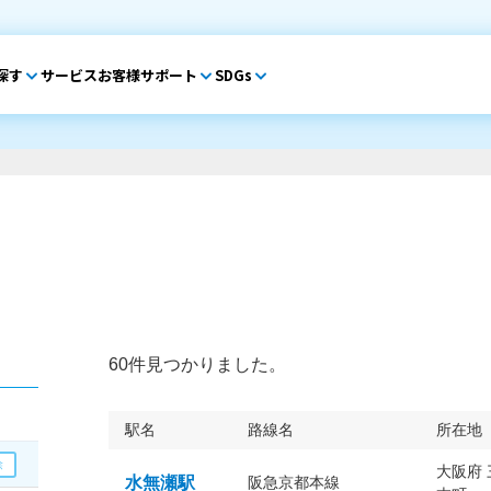
探す
サービス
お客様サポート
SDGs
60件見つかりました。
駅名
路線名
所在地
大阪府
水無瀬駅
阪急京都本線