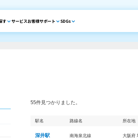
探す
サービス
お客様サポート
SDGs
55件見つかりました。
駅名
路線名
所在地
深井駅
南海泉北線
大阪府