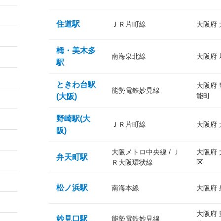
住道駅
ＪＲ片町線
大阪府
栂・美木多
南海泉北線
大阪府
駅
ときわ台駅
大阪府
能勢電鉄妙見線
能町
(大阪)
野崎駅(大
ＪＲ片町線
大阪府
阪)
大阪メトロ中央線 / Ｊ
大阪府
弁天町駅
Ｒ大阪環状線
区
松ノ浜駅
南海本線
大阪府
大阪府
妙見口駅
能勢電鉄妙見線