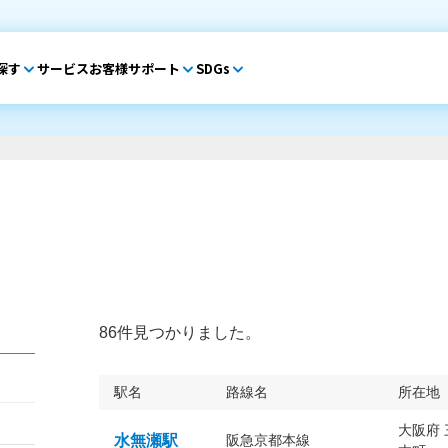
探す
サービス
お客様サポート
SDGs
86件見つかりました。
駅名
路線名
所在地
大阪府
水無瀬駅
阪急京都本線