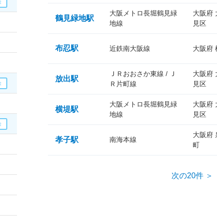
大阪メトロ長堀鶴見緑
大阪府
鶴見緑地駅
地線
見区
布忍駅
近鉄南大阪線
大阪府
ＪＲおおさか東線 / Ｊ
大阪府
放出駅
Ｒ片町線
見区
大阪メトロ長堀鶴見緑
大阪府
横堤駅
地線
見区
大阪府
孝子駅
南海本線
町
次の20件 ＞