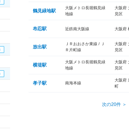
大阪メトロ長堀鶴見緑
大阪府
鶴見緑地駅
地線
見区
布忍駅
近鉄南大阪線
大阪府
ＪＲおおさか東線 / Ｊ
大阪府
放出駅
Ｒ片町線
見区
大阪メトロ長堀鶴見緑
大阪府
横堤駅
地線
見区
大阪府
孝子駅
南海本線
町
次の20件 ＞