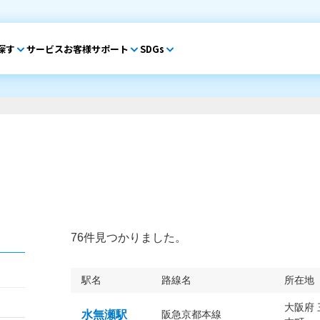
探す
サービス
お客様サポート
SDGs
76件見つかりました。
駅名
路線名
所在地
大阪府
水無瀬駅
阪急京都本線