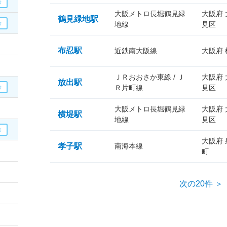
大阪メトロ長堀鶴見緑
大阪府
鶴見緑地駅
地線
見区
布忍駅
近鉄南大阪線
大阪府
ＪＲおおさか東線 / Ｊ
大阪府
放出駅
Ｒ片町線
見区
大阪メトロ長堀鶴見緑
大阪府
横堤駅
地線
見区
大阪府
孝子駅
南海本線
町
次の20件 ＞