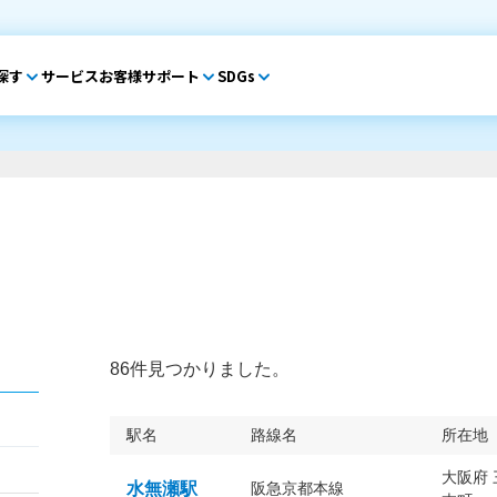
探す
サービス
お客様サポート
SDGs
86件見つかりました。
駅名
路線名
所在地
大阪府
水無瀬駅
阪急京都本線