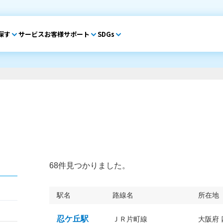
探す
サービス
お客様サポート
SDGs
68件見つかりました。
駅名
路線名
所在地
忍ケ丘駅
ＪＲ片町線
大阪府