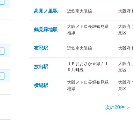
高見ノ里駅
近鉄南大阪線
大阪府
大阪メトロ長堀鶴見緑
大阪府
鶴見緑地駅
地線
見区
布忍駅
近鉄南大阪線
大阪府
ＪＲおおさか東線 / Ｊ
大阪府
放出駅
Ｒ片町線
見区
大阪メトロ長堀鶴見緑
大阪府
横堤駅
地線
見区
次の20件 ＞