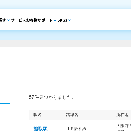
探す
サービス
お客様サポート
SDGs
57件見つかりました。
駅名
路線名
所在地
大阪府
熊取駅
ＪＲ阪和線