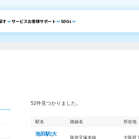
探す
サービス
お客様サポート
SDGs
52件見つかりました。
駅名
路線名
所在地
池田駅(大
阪急宝塚本線
大阪府