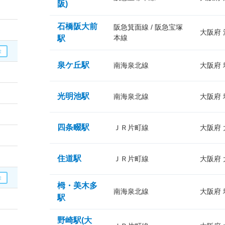
阪)
石橋阪大前
阪急箕面線 / 阪急宝塚
大阪府
本線
駅
泉ケ丘駅
南海泉北線
大阪府
光明池駅
南海泉北線
大阪府
四条畷駅
ＪＲ片町線
大阪府
住道駅
ＪＲ片町線
大阪府
栂・美木多
南海泉北線
大阪府
駅
野崎駅(大