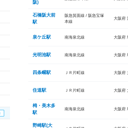
阪)
石橋阪大前
阪急箕面線 / 阪急宝塚
大阪府
本線
駅
泉ケ丘駅
南海泉北線
大阪府
光明池駅
南海泉北線
大阪府
四条畷駅
ＪＲ片町線
大阪府
住道駅
ＪＲ片町線
大阪府
栂・美木多
南海泉北線
大阪府
駅
野崎駅(大