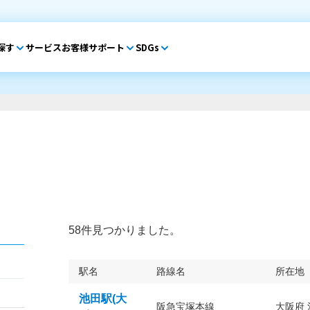
探す
サービス
お客様サポート
SDGs
58件見つかりました。
駅名
路線名
所在地
池田駅(大
阪急宝塚本線
大阪府