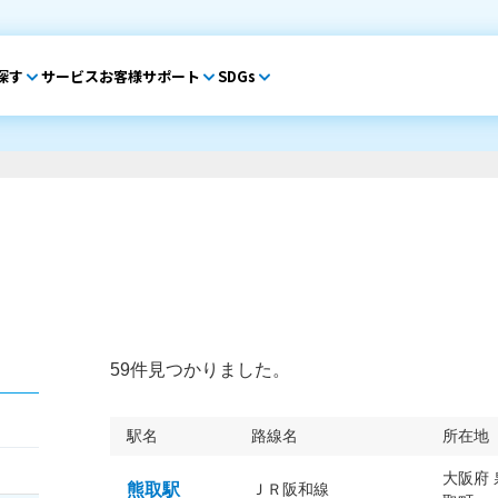
探す
サービス
お客様サポート
SDGs
59件見つかりました。
駅名
路線名
所在地
大阪府
熊取駅
ＪＲ阪和線