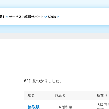
探す
サービス
お客様サポート
SDGs
62件見つかりました。
駅名
路線名
所在地
大阪府
熊取駅
ＪＲ阪和線