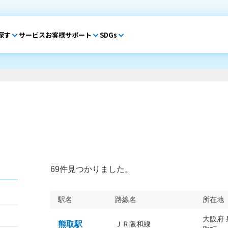
探す
サービス
お客様サポート
SDGs
69件見つかりました。
駅名
路線名
所在地
大阪府
熊取駅
ＪＲ阪和線