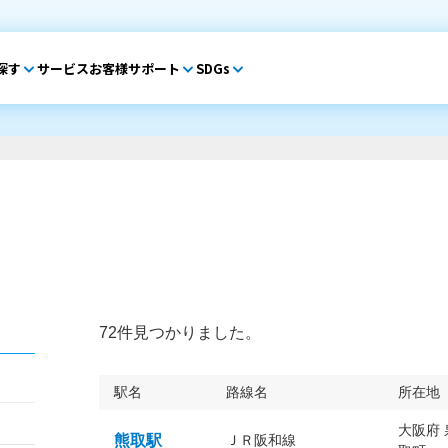
探す
サービス
お客様サポート
SDGs
72件見つかりました。
駅名
路線名
所在地
大阪府
熊取駅
ＪＲ阪和線