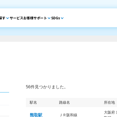
探す
サービス
お客様サポート
SDGs
56件見つかりました。
駅名
路線名
所在地
大阪府
熊取駅
ＪＲ阪和線