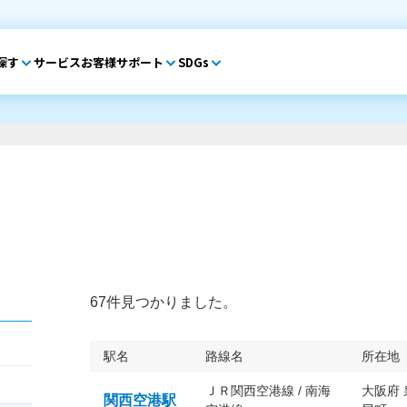
探す
サービス
お客様サポート
SDGs
67件見つかりました。
駅名
路線名
所在地
ＪＲ関西空港線 / 南海
大阪府
関西空港駅