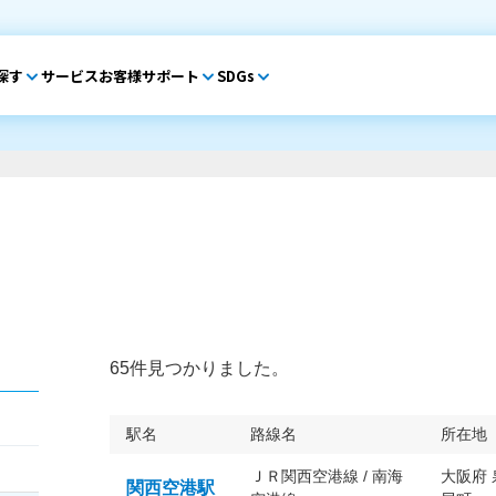
探す
サービス
お客様サポート
SDGs
65件見つかりました。
駅名
路線名
所在地
ＪＲ関西空港線 / 南海
大阪府
関西空港駅