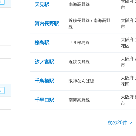
大阪府
天見駅
南海高野線
市
近鉄長野線 / 南海高野
大阪府
河内長野駅
線
市
大阪府
桜島駅
ＪＲ桜島線
花区
大阪府
汐ノ宮駅
近鉄長野線
市
大阪府
千鳥橋駅
阪神なんば線
花区
大阪府
千早口駅
南海高野線
市
次の20件 ＞