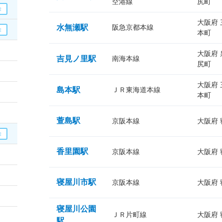
空港線
尻町
大阪府
水無瀬駅
阪急京都本線
本町
大阪府
吉見ノ里駅
南海本線
尻町
大阪府
島本駅
ＪＲ東海道本線
本町
萱島駅
京阪本線
大阪府
香里園駅
京阪本線
大阪府
寝屋川市駅
京阪本線
大阪府
寝屋川公園
ＪＲ片町線
大阪府
駅