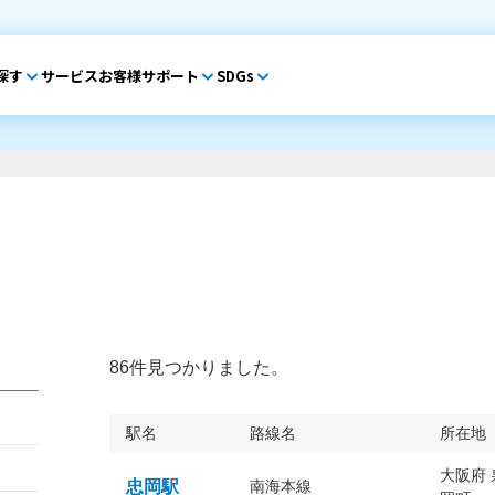
探す
サービス
お客様サポート
SDGs
86件見つかりました。
駅名
路線名
所在地
大阪府
忠岡駅
南海本線