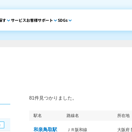
探す
サービス
お客様サポート
SDGs
81件見つかりました。
駅名
路線名
所在地
和泉鳥取駅
ＪＲ阪和線
大阪府