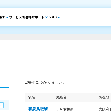
探す
サービス
お客様サポート
SDGs
108件見つかりました。
駅名
路線名
所在地
和泉鳥取駅
ＪＲ阪和線
大阪府