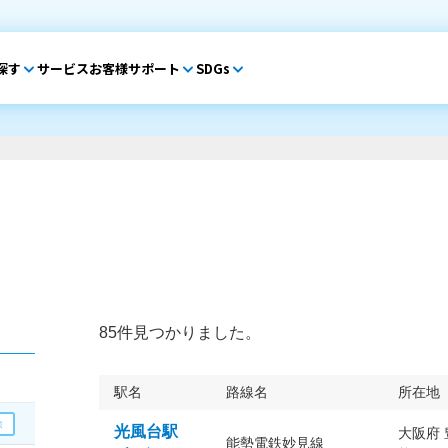
探す
サービス
お客様サポート
SDGs
85件見つかりました。
駅名
路線名
所在地
光風台駅
大阪府
能勢電鉄妙見線