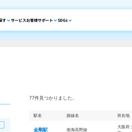
探す
サービス
お客様サポート
SDGs
77件見つかりました。
駅名
路線名
所在地
大阪府
金剛駅
南海高野線