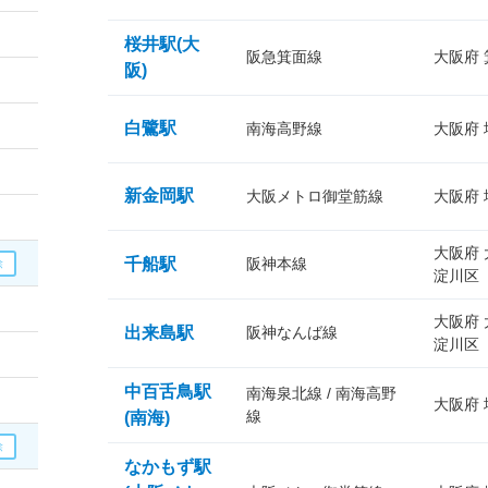
桜井駅(大
阪急箕面線
大阪府
阪)
白鷺駅
南海高野線
大阪府
新金岡駅
大阪メトロ御堂筋線
大阪府
大阪府
千船駅
阪神本線
淀川区
大阪府
出来島駅
阪神なんば線
淀川区
中百舌鳥駅
南海泉北線 / 南海高野
大阪府
線
(南海)
なかもず駅