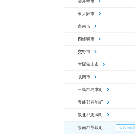
藤井寺市
東大阪市
泉南市
四條畷市
交野市
大阪狭山市
阪南市
三島郡島本町
豊能郡豊能町
泉北郡忠岡町
泉南郡熊取町