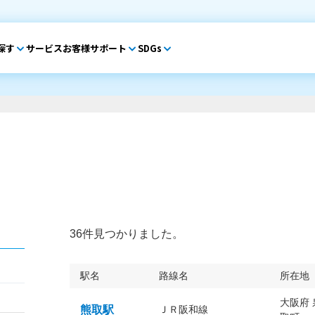
探す
サービス
お客様サポート
SDGs
36件見つかりました。
駅名
路線名
所在地
大阪府
熊取駅
ＪＲ阪和線