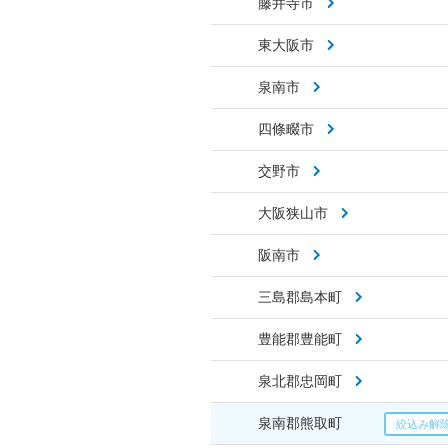
藤井寺市
東大阪市
泉南市
四條畷市
交野市
大阪狭山市
阪南市
三島郡島本町
豊能郡豊能町
泉北郡忠岡町
泉南郡熊取町