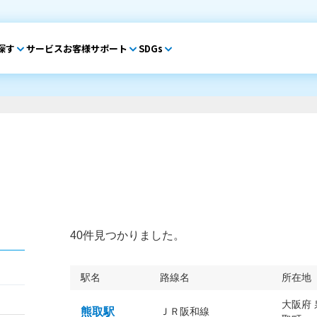
探す
サービス
お客様サポート
SDGs
40件見つかりました。
駅名
路線名
所在地
大阪府
熊取駅
ＪＲ阪和線