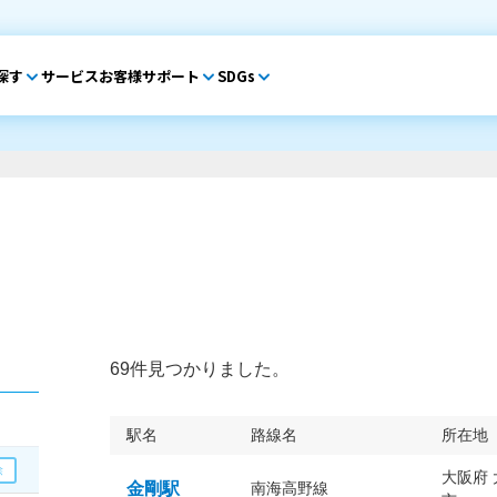
探す
サービス
お客様サポート
SDGs
69件見つかりました。
駅名
路線名
所在地
大阪府
金剛駅
南海高野線